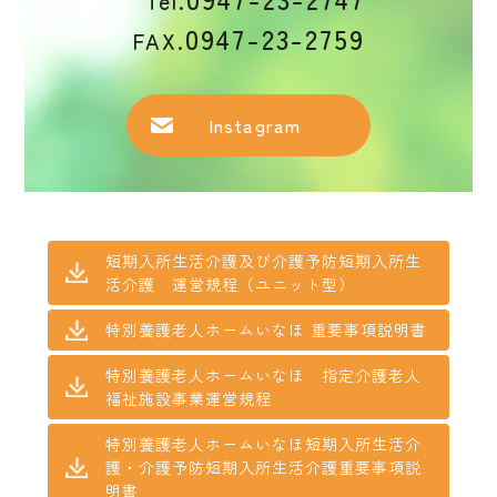
Tel.
0947-23-2759
FAX.
Instagram
短期入所生活介護及び介護予防短期入所生
活介護 運営規程（ユニット型）
特別養護老人ホームいなほ 重要事項説明書
特別養護老人ホームいなほ 指定介護老人
福祉施設事業運営規程
特別養護老人ホームいなほ短期入所生活介
護・介護予防短期入所生活介護重要事項説
明書