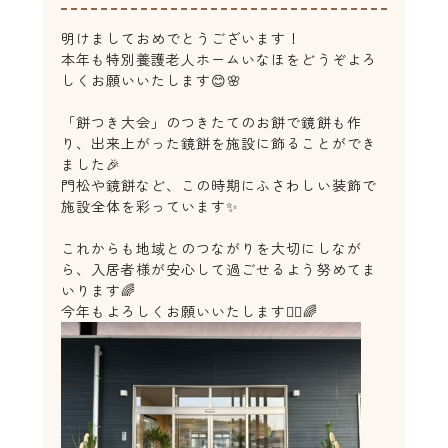
明けましておめでとうございます！
本年も特別養護老人ホームいなほをどうぞよろ
しくお願いいたします😊🌸
「餅つき大会」の
つきたてのお餅で鏡餅も作
り、出来上がった鏡餅を施設に飾ることができ
ました🎉
門松や鏡餅など、この時期にふさわしい装飾で
施設全体を彩っています✨
これからも地域とのつながりを大切にしなが
ら、入居者様が安心して過ごせるよう努めてま
いります🌈
今年もよろしくお願いいたします🙇‍♀️🌈